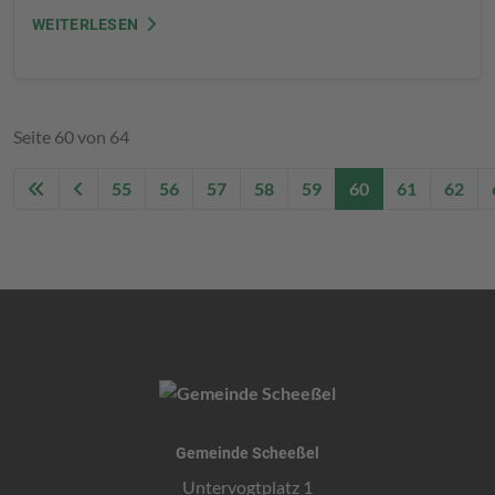
WEITERLESEN
Seite 60 von 64
55
56
57
58
59
60
61
62
Gemeinde Scheeßel
Untervogtplatz 1