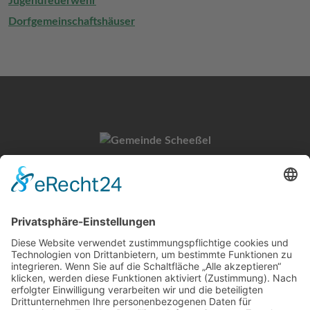
Jugendfeuerwehr
Dorfgemeinschaftshäuser
Gemeinde Scheeßel
Untervogtplatz 1
27383 Scheeßel
Kontakt
Tel.: 04263 9308-0
E-Mail:
info@scheessel.de