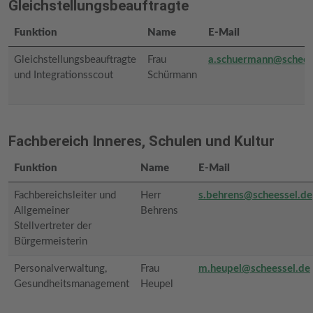
Gleichstellungsbeauftragte
Funktion
Name
E-Mail
Gleichstellungsbeauftragte
Frau
a.schuermann@schees
und Integrationsscout
Schürmann
Fachbereich Inneres, Schulen und Kultur
Funktion
Name
E-Mail
Fachbereichsleiter und
Herr
s.behrens@scheessel.de
Allgemeiner
Behrens
Stellvertreter der
Bürgermeisterin
Personalverwaltung,
Frau
m.heupel@scheessel.de
Gesundheitsmanagement
Heupel