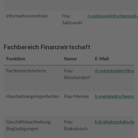
Informationszentrale
Frau
n.sablowski@scheessel.
Sablowski
Fachbereich Finanzwirtschaft
Funktion
Name
E-Mail
Fachbereichsleiterin
Frau
d.roenckendorf@sch
Rönckendorf
Haushaltsangelegenheiten
Frau Meinke
b.meinke@scheessel
Geschäftsbuchhaltung,
Frau
k.brakebusch@schee
Beglaubigungen
Brakebusch