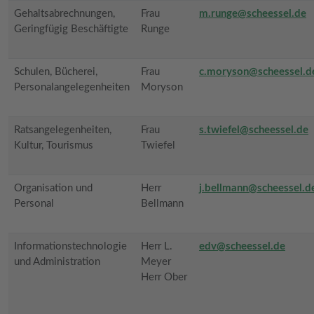
Gehaltsabrechnungen,
Frau
m.runge@scheessel.de
Geringfügig Beschäftigte
Runge
Schulen, Bücherei,
Frau
c.moryson@scheessel.d
Personalangelegenheiten
Moryson
Ratsangelegenheiten,
Frau
s.twiefel@scheessel.de
Kultur, Tourismus
Twiefel
Organisation und
Herr
j.bellmann@scheessel.d
Personal
Bellmann
Informationstechnologie
Herr L.
edv@scheessel.de
und Administration
Meyer
Herr Ober