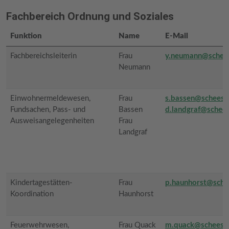
Fachbereich Ordnung und Soziales
Funktion
Name
E-Mail
Fachbereichsleiterin
Frau
y.neumann@schees
Neumann
Einwohnermeldewesen,
Frau
s.bassen@scheess
Fundsachen, Pass- und
Bassen
d.landgraf@schees
Ausweisangelegenheiten
Frau
Landgraf
Kindertagestätten-
Frau
p.haunhorst@sche
Koordination
Haunhorst
Feuerwehrwesen,
Frau Quack
m.quack@scheesse