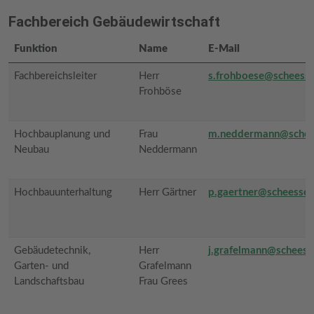
Fachbereich Gebäudewirtschaft
Funktion
Name
E-Mail
Fachbereichsleiter
Herr
s.frohboese@scheesse
Frohböse
Hochbauplanung und
Frau
m.neddermann@schee
Neubau
Neddermann
Hochbauunterhaltung
Herr Gärtner
p.gaertner@scheessel
Gebäudetechnik,
Herr
j.grafelmann@scheess
Garten- und
Grafelmann
Landschaftsbau
Frau Grees