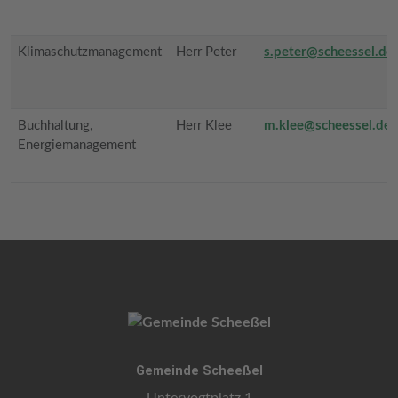
Klimaschutzmanagement
Herr Peter
s.peter@scheessel.de
Buchhaltung,
Herr Klee
m.klee@scheessel.de
Energiemanagement
Gemeinde Scheeßel
Untervogtplatz 1