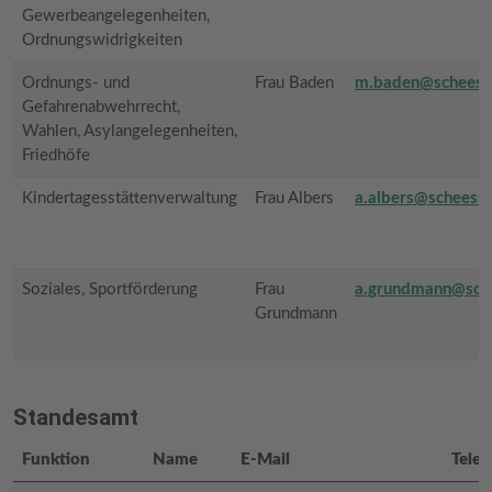
Gewerbeangelegenheiten,
Ordnungswidrigkeiten
Ordnungs- und
Frau Baden
m.baden@scheess
Gefahrenabwehrrecht,
Wahlen, Asylangelegenheiten,
Friedhöfe
Kindertagesstättenverwaltung
Frau Albers
a.albers@scheesse
Soziales, Sportförderung
Frau
a.grundmann@sche
Grundmann
Standesamt
Funktion
Name
E-Mail
Telef