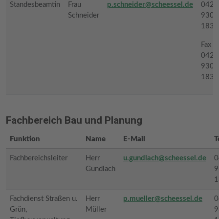
Standesbeamtin
Frau
p.schneider@scheessel.de
0426
Schneider
9308
1834
Fax
0426
9308
1839
Fachbereich Bau und Planung
Funktion
Name
E-Mail
T
Fachbereichsleiter
Herr
u.gundlach@scheessel.de
0
Gundlach
9
1
Fachdienst Straßen u.
Herr
p.mueller@scheessel.de
0
Grün,
Müller
9