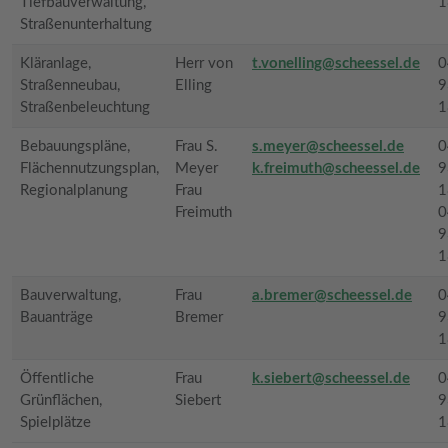
Tiefbauverwaltung,
1
Straßenunterhaltung
Kläranlage,
Herr von
t.vonelling@scheessel.de
0
Straßenneubau,
Elling
9
Straßenbeleuchtung
1
Bebauungspläne,
Frau S.
s.meyer@scheessel.de
0
Flächennutzungsplan,
Meyer
k.freimuth@scheessel.de
9
Regionalplanung
Frau
1
Freimuth
0
9
1
Bauverwaltung,
Frau
a.bremer@scheessel.de
0
Bauanträge
Bremer
9
1
Öffentliche
Frau
k.siebert@scheessel.de
0
Grünflächen,
Siebert
9
Spielplätze
1