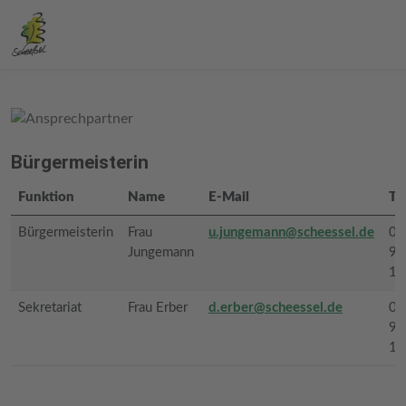
Bürgermeisterin
Funktion
Name
E-Mail
Te
Bürgermeisterin
Frau
u.jungemann@scheessel.de
04
Jungemann
93
18
Sekretariat
Frau Erber
d.erber@scheessel.de
04
93
18