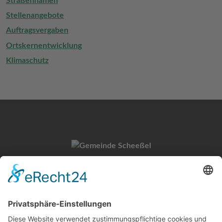
Straßennamen
Stellenangebote
Auftragsvergaben
Ortskernentwicklung
Klimaschutz
Gemeinde Scheeßel
Untervogtplatz 1
27383 Scheeßel