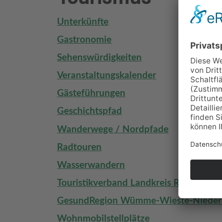
Unterkünfte
Gastronomie
Sehenswürdigkeiten
Veranstaltungskalender
Gästeführungen
Geschichtspfad
Wanderwege / Nordpfade
Radtouren
Wasserwandern
Touristikverband Landkreis Rotenburg
GesundRegion Wümme-Wieste-Nieder
Wohnmobilstellplätze