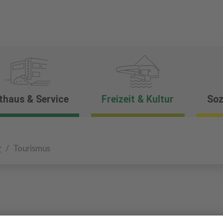
thaus & Service
Freizeit & Kultur
Soz
r
Tourismus