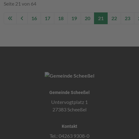
Seite 21 von 64
16
17
18
19
20
21
22
23
Gemeinde Scheeßel
Untervogtplatz 1
27383 Scheeßel
Kontakt
Tel.: 04263 9308-0