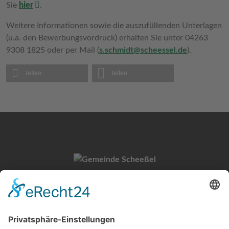
Sie
hier
.
Weitere Informationen sowie die auszufüllenden Unterlagen
(u.a. den Bewerbungsvordruck) erhalten Sie unter 04263
9308 1825 oder per Mail
(
s.schmidt@scheessel.de
).
teilen
teilen
Gemeinde Scheeßel
Untervogtplatz 1
27383 Scheeßel