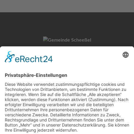
Gemeinde Scheeßel
Untervogtplatz 1
27383 Scheeßel
Kontakt
Tel.: 04263 9308-0
E-Mail:
info@scheessel.de
Öffnungszeiten Rathaus
Mo. - Fr.: 08:00 - 12:30 Uhr