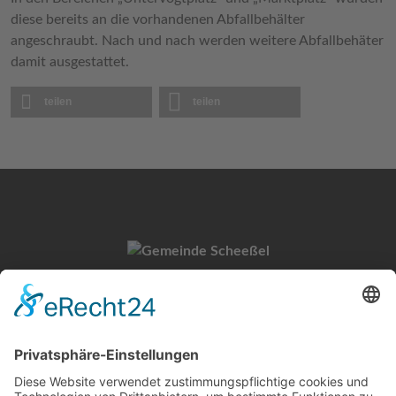
diese bereits an die vorhandenen Abfallbehälter
angeschraubt. Nach und nach werden weitere Abfallbehäter
damit ausgestattet.
teilen
teilen
Gemeinde Scheeßel
Untervogtplatz 1
27383 Scheeßel
Kontakt