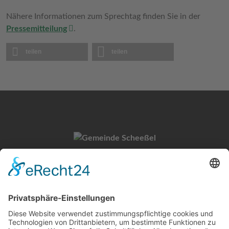
Nähere Informationen zum Sprechtag finden Sie in der
Pressemitteilung
.
teilen
teilen
Gemeinde Scheeßel
Untervogtplatz 1
27383 Scheeßel
Kontakt