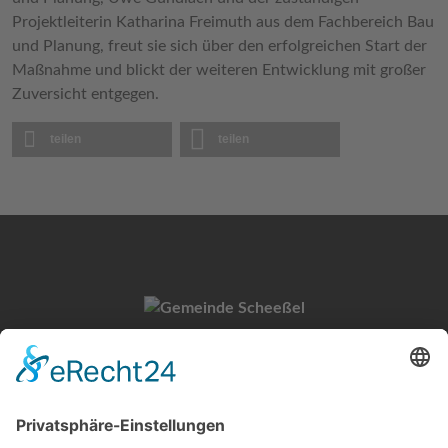
Projektleiterin Katharina Freimuth aus dem Fachbereich Bau
und Planung, freut sie sich über den erfolgreichen Start der
Maßnahme und blickt der weiteren Entwicklung mit großer
Zuversicht entgegen.
teilen
teilen
Gemeinde Scheeßel
Untervogtplatz 1
27383 Scheeßel