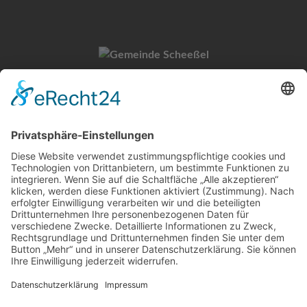
Gemeinde Scheeßel
Untervogtplatz 1
27383 Scheeßel
Kontakt
Tel.: 04263 9308-0
E-Mail:
info@scheessel.de
Öffnungszeiten Rathaus
Mo. - Fr.: 08:00 - 12:30 Uhr
Do.: 14:00 - 18:00 Uhr