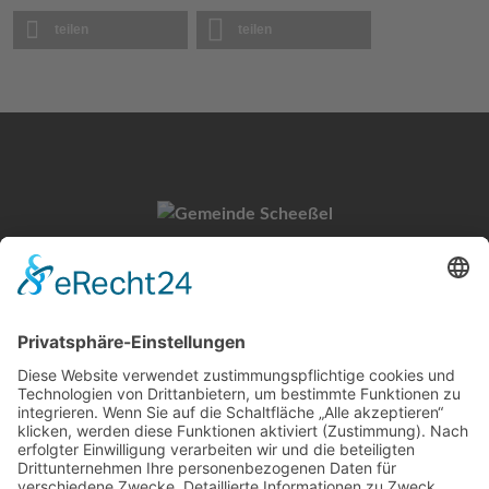
teilen
teilen
Gemeinde Scheeßel
Untervogtplatz 1
27383 Scheeßel
Kontakt
Tel.: 04263 9308-0
E-Mail:
info@scheessel.de